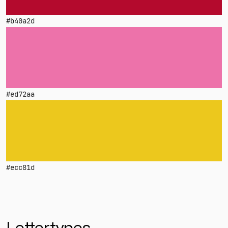
#b40a2d
#ed72aa
#ecc81d