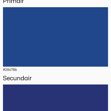
Primair
#20478b
Secundair