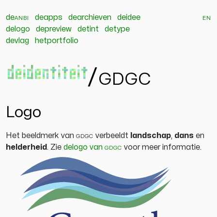
de
anbi
deapps
dearchieven
deidee
en
delogo
depreview
detint
detype
devlag
hetportfolio
deidentiteit
/
gdgc
Logo
Het beeldmerk van
gdgc
verbeeldt
landschap
,
dans
en
helderheid
. Zie
delogo van
gdgc
voor meer informatie.