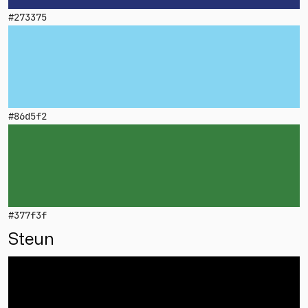
#273375
#86d5f2
#377f3f
Steun