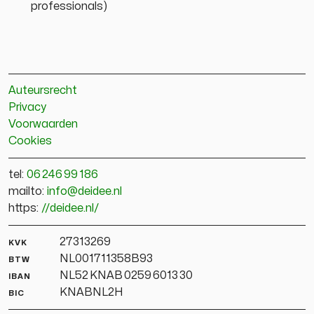
professionals
)
Auteursrecht
Privacy
Voorwaarden
Cookies
tel:
06 246 99 186
mailto:
info@deidee.nl
https:
//deidee.nl/
kvk
27313269
btw
NL001711358B93
iban
NL52 KNAB 0259 6013 30
bic
KNABNL2H